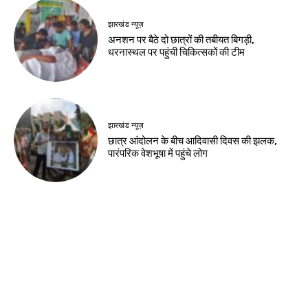
Birsa Bhumi Live
-
August 8, 2026
नवीनतम लेख
देश-विदेश
कांवड़ मेले के 11वें दिन 31,739 शिवभक्तों का
निशुल्क उपचार
देश-विदेश
भारत बांग्लादेश के प्रधानमंत्री का बहुत सम्मान करता
है : भारतीय उच्चायुक्त
देश-विदेश