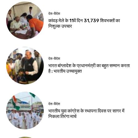
जमशेदपुर
खूंटी
शहीद निर्मल महतो के
एसआईआर के विशेष
शहादत दिवस पर
शिविरों का उपायुक्त ने
मुख्यमंत्री हेमंत सोरेन ने
किया निरीक्षण
अर्पित की श्रद्धांजलि
Birsa Bhumi Live
-
August 8, 2026
Birsa Bhumi Live
-
August 8, 2026
झारखंड न्यूज़
झारखंड आदिवासी
महोत्सव 2026 के लिए
मोरहाबादी मैदान तैयार