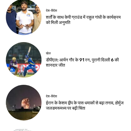
देश-विदेश
देश-विदेश
बारिश से उत्तराखंड में
ब्रिक्स संस्कृति सम्मेलन
जनजीवन प्रभावित,
का तीसरा दिन आज,
गंगोत्री-यमुनोत्री और
भोपाल में होगा सांस्कृतिक
बद्रीनाथ मार्ग बाधित
महोत्सव
Birsa Bhumi Live
-
Birsa Bhumi Live
-
August 7, 2026
August 7, 2026
देश-विदेश
पर्यावरण एवं पर्यटन
समिति में शामिल हुए
विधायक भद्र हेमब्रम
Birsa Bhumi Live
-