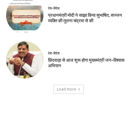
August 7, 2026
नवीनतम लेख
देश-विदेश
शर्तों के साथ केपी ग्राउंड में राहुल गांधी के कार्यक्रम
को मिली अनुमति
खेल
डीपीएल: आर्यन गौर के 91 रन, पुरानी दिल्ली 6 की
शानदार जीत
देश-विदेश