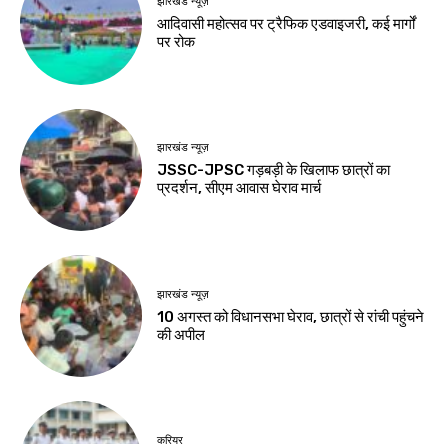
झारखंड न्यूज़
जमशेदपुर
जेपीएससी-जेएसएससी
एलबीएसएम कॉलेज में
सुधार पर सरकार ने
करंट से छात्रा घायल
छात्रों से मांगे सुझाव
Birsa Bhumi Live
-
August 8, 2026
Birsa Bhumi Live
-
August 8, 2026
नवीनतम लेख
झारखंड न्यूज़
आदिवासी महोत्सव पर ट्रैफिक एडवाइजरी, कई मार्गों
पर रोक
झारखंड न्यूज़
JSSC-JPSC गड़बड़ी के खिलाफ छात्रों का