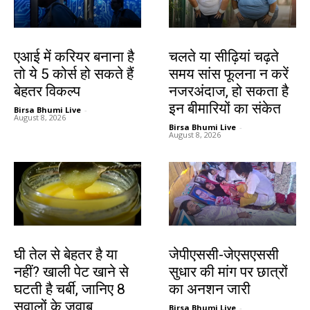
करियर
हेल्थ
एआई में करियर बनाना है
चलते या सीढ़ियां चढ़ते
तो ये 5 कोर्स हो सकते हैं
समय सांस फूलना न करें
बेहतर विकल्प
नजरअंदाज, हो सकता है
इन बीमारियों का संकेत
Birsa Bhumi Live
-
August 8, 2026
Birsa Bhumi Live
-
August 8, 2026
हेल्थ
झारखंड न्यूज़
घी तेल से बेहतर है या
जेपीएससी-जेएसएससी
नहीं? खाली पेट खाने से
सुधार की मांग पर छात्रों
घटती है चर्बी, जानिए 8
का अनशन जारी
सवालों के जवाब
Birsa Bhumi Live
-