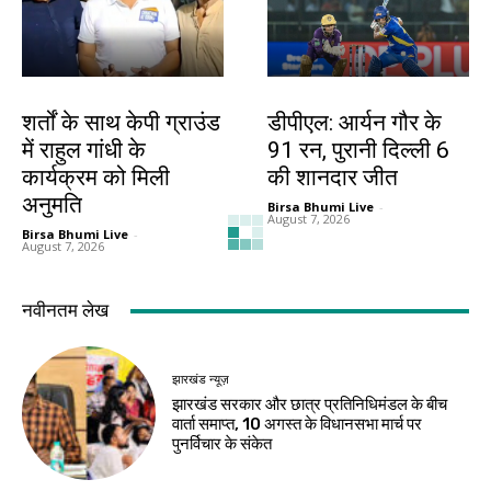
देश-विदेश
खेल
शर्तों के साथ केपी ग्राउंड
डीपीएल: आर्यन गौर के
में राहुल गांधी के
91 रन, पुरानी दिल्ली 6
कार्यक्रम को मिली
की शानदार जीत
अनुमति
Birsa Bhumi Live
-
August 7, 2026
Birsa Bhumi Live
-
August 7, 2026
देश-विदेश
देश-विदेश
ईरान के केशम द्वीप के
प्रधानमंत्री मोदी ने साझा
पास धमाकों से बढ़ा तनाव,
किया सुभाषित, सज्जन