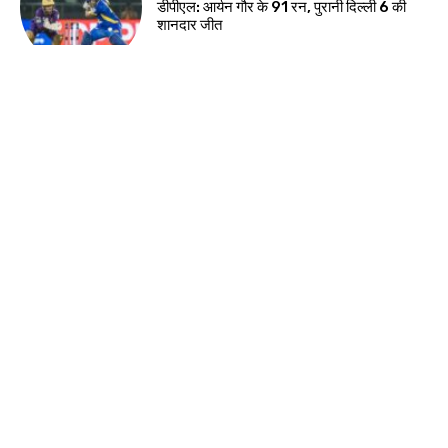
डीपीएल: आर्यन गौर के 91 रन, पुरानी दिल्ली 6 की
शानदार जीत
देश-विदेश
ईरान के केशम द्वीप के पास धमाकों से बढ़ा तनाव, होर्मुज
जलडमरूमध्य पर बढ़ी चिंता
देश-विदेश
प्रधानमंत्री मोदी ने साझा किया सुभाषित, सज्जन
व्यक्ति की तुलना चंद्रमा से की
देश-विदेश
छिंदवाड़ा से आज शुरू होगा मुख्यमंत्री जन-विश्वास