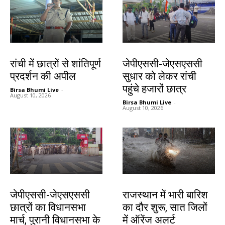
झारखंड न्यूज़
झारखंड न्यूज़
रांची में छात्रों से शांतिपूर्ण
जेपीएससी-जेएसएससी
प्रदर्शन की अपील
सुधार को लेकर रांची
पहुंचे हजारों छात्र
Birsa Bhumi Live
-
August 10, 2026
Birsa Bhumi Live
-
August 10, 2026
झारखंड न्यूज़
देश-विदेश
जेपीएससी-जेएसएससी
राजस्थान में भारी बारिश
छात्रों का विधानसभा
का दौर शुरू, सात जिलों
मार्च, पुरानी विधानसभा के
में ऑरेंज अलर्ट