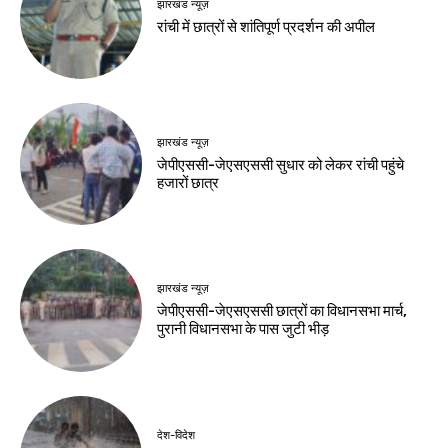
हेल्थ
हेल्थ
व्रत के लिए घर पर तैयार
बारिश में घर पर लगाएं 6
करें शुद्ध फलाहारी आटा
सब्जियों के पौधे, कम
मेहनत में मिलेगी भरपूर
Birsa Bhumi Live
-
August 10, 2026
पैदावार
Birsa Bhumi Live
-
August 10, 2026
खेल
डीपीएल में सेंट्रल दिल्ली
किंग्स की रोमांचक जीत
Birsa Bhumi Live
-
August 10, 2026
नवीनतम लेख