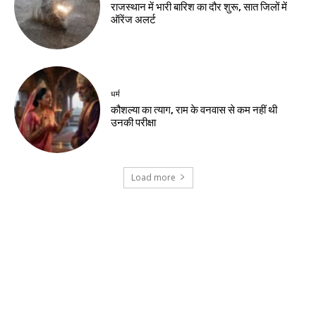
झारखंड न्यूज़
रांची में छात्रों से शांतिपूर्ण प्रदर्शन की अपील
झारखंड न्यूज़
जेपीएससी-जेएसएससी सुधार को लेकर रांची पहुंचे
हजारों छात्र
झारखंड न्यूज़
जेपीएससी-जेएसएससी छात्रों का विधानसभा मार्च,
पुरानी विधानसभा के पास जुटी भीड़