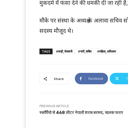
मुकदमे में फंसा देने की धमकी दी जा रही है
मौके पर संस्था के अध्यक्ष के अलावा सचिव 
सदस्य मौजूद थे।
TAGS
#कड़ी_चेतावनी
#नारी_शक्ति
#महिला_अधिकार
Facebook
T
Share
PREVIOUS ARTICLE
स्कॉर्पियो से 468 लीटर नेपाली शराब बरामद, चालक फरार