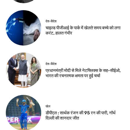
झारखंड न्यूज़
ऑपरेशन सफाया में पुलिस
की बड़ी कार्रवाई, दो देशी
कट्टे और चोरी की बाइक
बरामद
Birsa Bhumi Live
-
August 5, 2026
नवीनतम लेख
देश-विदेश
शेख हसीना के लाइव प्रसारण पर भारत से नाराज हुआ
बांग्लादेश