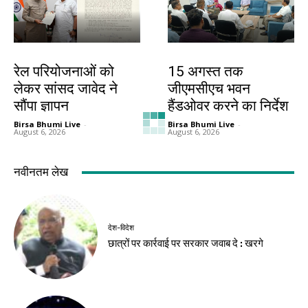
बिहार
झारखंड न्यूज़
रेल परियोजनाओं को
15 अगस्त तक
लेकर सांसद जावेद ने
जीएमसीएच भवन
सौंपा ज्ञापन
हैंडओवर करने का निर्देश
Birsa Bhumi Live
-
Birsa Bhumi Live
-
August 6, 2026
August 6, 2026
झारखंड न्यूज़
झारखंड न्यूज़
मांगें नहीं मानी गईं तो
जेपीएससी मुद्दे पर
देशभर के युवा झारखंड
विधानसभा परिसर में
आएंगे : महेंद्र मंडल
एनडीए का प्रदर्शन
Birsa Bhumi Live
-
Birsa Bhumi Live
-