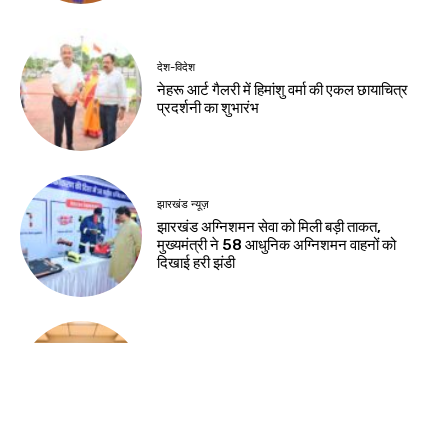
देश-विदेश
नेहरू आर्ट गैलरी में हिमांशु वर्मा की एकल छायाचित्र
प्रदर्शनी का शुभारंभ
झारखंड न्यूज़
झारखंड अग्निशमन सेवा को मिली बड़ी ताकत,
मुख्यमंत्री ने 58 आधुनिक अग्निशमन वाहनों को
दिखाई हरी झंडी
झारखंड न्यूज़
राष्ट्रीय हथकरघा दिवस की पूर्व संध्या पर चैम्बर में
कार्यशाला, तसर सिल्क और स्थानीय हस्तशिल्प को
वैश्विक पहचान दिलाने पर जोर