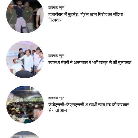
August 8, 2026
देश-विदेश
पूर्व कुलपति ब्रिगेडियर
ओ.पी. चौधरी का निधन
Birsa Bhumi Live
-
August 8, 2026
नवीनतम लेख
देश-विदेश
यूपीआई लेनदेन उपभोक्ताओं और छोटे कारोबारियों के
लिए मुफ्त रहेगा