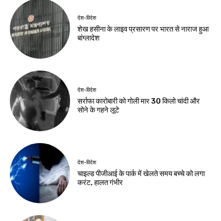
देश-विदेश
देश-विदेश
धरती माता की सेवा का
ब्रिक्स संस्कृति बैठक में
संकल्प, प्रधानमंत्री मोदी
आज घोषणापत्र के मसौदे
ने साझा किया अथर्ववेद
पर होगी चर्चा
का सुभाषितम्
Birsa Bhumi Live
-
August 6, 2026
Birsa Bhumi Live
-
August 6, 2026
झारखंड न्यूज़
ऑपरेशन सफाया में पुलिस
की बड़ी कार्रवाई, दो देशी
कट्टे और चोरी की बाइक
बरामद