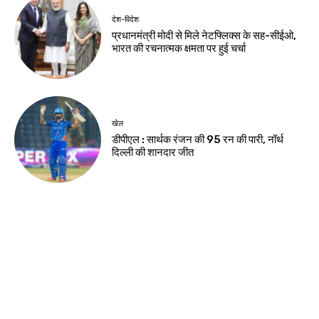
Birsa Bhumi Live
-
August 5, 2026
नवीनतम लेख
देश-विदेश
शेख हसीना के लाइव प्रसारण पर भारत से नाराज हुआ
बांग्लादेश
देश-विदेश
सर्राफा कारोबारी को गोली मार 30 किलो चांदी और
सोने के गहने लूटे