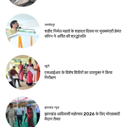
के खिलाफ छात्रों का
घेराव, छात्रों से रांची
प्रदर्शन, सीएम आवास
पहुंचने की अपील
घेराव मार्च
Birsa Bhumi Live
-
August 8, 2026
Birsa Bhumi Live
-
August 8, 2026
करियर
मर्चेंट नेवी में कैसे बनाएं
करियर, कौन-सी पढ़ाई
जरूरी और कितनी मिलती
है सैलरी?
Birsa Bhumi Live
-
August 8, 2026
नवीनतम लेख