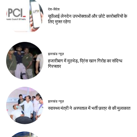
देश-विदेश
देश-विदेश
मप्र में आज तीन जिलों में
रूस से तेल खरीदने वाले
भारी बारिश का अलर्ट
देशों पर अमेरिकी दबाव
बढ़ा
Birsa Bhumi Live
-
August 8, 2026
Birsa Bhumi Live
-
August 8, 2026
देश-विदेश
पूर्व कुलपति ब्रिगेडियर
ओ.पी. चौधरी का निधन
Birsa Bhumi Live
-
August 8, 2026
नवीनतम लेख