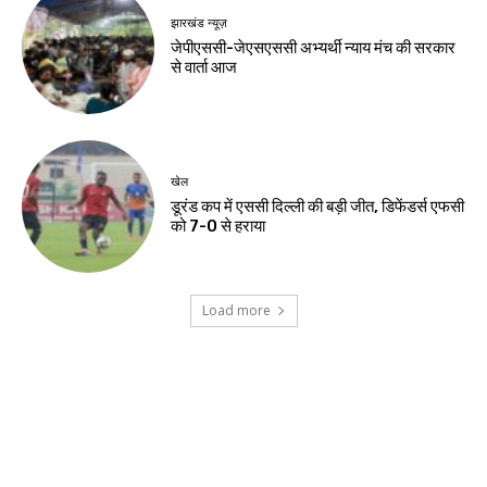
देश-विदेश
यूपीआई लेनदेन उपभोक्ताओं और छोटे कारोबारियों के
लिए मुफ्त रहेगा
झारखंड न्यूज़
हजारीबाग में मुठभेड़, प्रिंस खान गिरोह का संदिग्ध
गिरफ्तार
झारखंड न्यूज़
स्वास्थ्य मंत्री ने अस्पताल में भर्ती छात्र से की मुलाकात