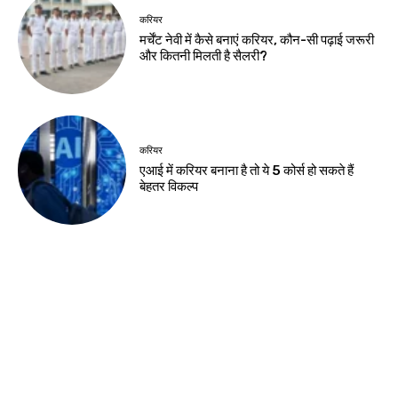
Birsa Bhumi Live
-
August 8, 2026
नवीनतम लेख
झारखंड न्यूज़
आदिवासी महोत्सव पर ट्रैफिक एडवाइजरी, कई मार्गों
पर रोक
झारखंड न्यूज़
JSSC-JPSC गड़बड़ी के खिलाफ छात्रों का
प्रदर्शन, सीएम आवास घेराव मार्च