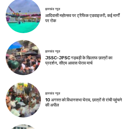
हेल्थ
झारखंड न्यूज़
घी तेल से बेहतर है या
जेपीएससी-जेएसएससी
नहीं? खाली पेट खाने से
सुधार की मांग पर छात्रों
घटती है चर्बी, जानिए 8
का अनशन जारी
सवालों के जवाब
Birsa Bhumi Live
-
August 8, 2026
Birsa Bhumi Live
-
August 8, 2026
झारखंड न्यूज़
54 फीट के कांवर के
साथ 105 किमी पैदल
देवघर पहुंचे 500
कांवरिया