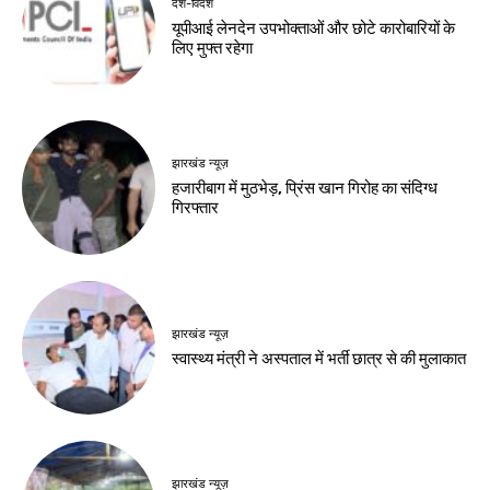
देश-विदेश
रूस से तेल खरीदने वाले
देशों पर अमेरिकी दबाव
बढ़ा
Birsa Bhumi Live
-
August 8, 2026
नवीनतम लेख
बाजार
550 रुपये में 3 महीने, 2000 रुपये में सालभर
मनोरंजन, जियो ने बढ़ाया OTT-Pass का दायरा