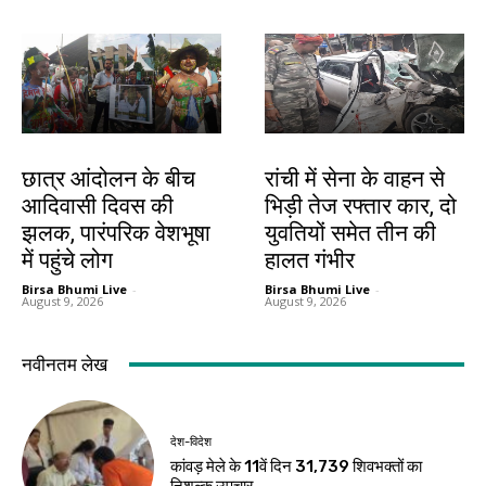
झारखंड न्यूज़
झारखंड न्यूज़
छात्र आंदोलन के बीच
रांची में सेना के वाहन से
आदिवासी दिवस की
भिड़ी तेज रफ्तार कार, दो
झलक, पारंपरिक वेशभूषा
युवतियों समेत तीन की
में पहुंचे लोग
हालत गंभीर
Birsa Bhumi Live
-
Birsa Bhumi Live
-
August 9, 2026
August 9, 2026
नवीनतम लेख
देश-विदेश
कांवड़ मेले के 11वें दिन 31,739 शिवभक्तों का