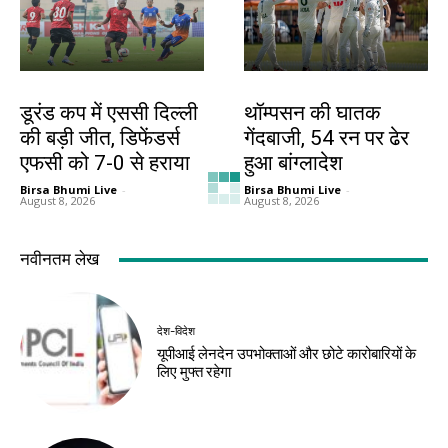
खेल
खेल
डूरंड कप में एससी दिल्ली
थॉम्पसन की घातक
की बड़ी जीत, डिफेंडर्स
गेंदबाजी, 54 रन पर ढेर
एफसी को 7-0 से हराया
हुआ बांग्लादेश
Birsa Bhumi Live
-
Birsa Bhumi Live
-
August 8, 2026
August 8, 2026
देश-विदेश
देश-विदेश
मप्र में आज तीन जिलों में
रूस से तेल खरीदने वाले
भारी बारिश का अलर्ट
देशों पर अमेरिकी दबाव
बढ़ा
Birsa Bhumi Live
-
August 8, 2026