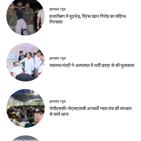
Birsa Bhumi Live
-
August 8, 2026
देश-विदेश
पूर्व कुलपति ब्रिगेडियर
ओ.पी. चौधरी का निधन
Birsa Bhumi Live
-
August 8, 2026
नवीनतम लेख
देश-विदेश
यूपीआई लेनदेन उपभोक्ताओं और छोटे कारोबारियों के
लिए मुफ्त रहेगा