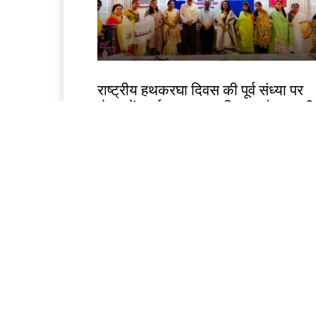
झारखंड न्यूज़
राष्ट्रीय हथकरघा दिवस की पूर्व संध्या पर
चैम्बर में कार्यशाला, तसर सिल्क और स्थान
हस्तशिल्प को वैश्विक पहचान दिलाने पर जो
Birsa Bhumi Live
-
August 6, 2026