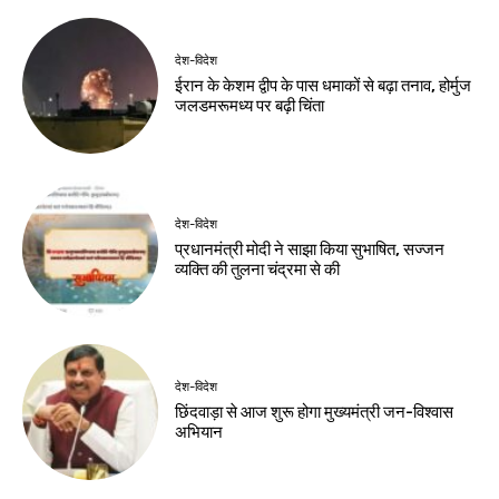
देश-विदेश
पर्यावरण एवं पर्यटन
समिति में शामिल हुए
विधायक भद्र हेमब्रम
Birsa Bhumi Live
-
August 7, 2026
नवीनतम लेख
देश-विदेश
शर्तों के साथ केपी ग्राउंड में राहुल गांधी के कार्यक्रम
को मिली अनुमति