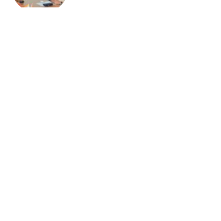
देश-विदेश
सुरक्षा-2026 प्रतियोगिता में सुरक्षा नवाचारों का
सम्मान, भिलाई इस्पात संयंत्र में विजेता टीमों को मिले
पुरस्कार
देश-विदेश
नेहरू आर्ट गैलरी में हिमांशु वर्मा की एकल छायाचित्र
प्रदर्शनी का शुभारंभ
झारखंड न्यूज़
झारखंड अग्निशमन सेवा को मिली बड़ी ताकत,
मुख्यमंत्री ने 58 आधुनिक अग्निशमन वाहनों को
दिखाई हरी झंडी