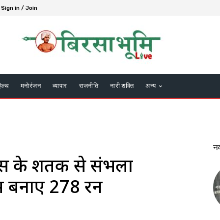
Sign in / Join
हेल्थ
मनोरंजन
व्यापार
राजनीति
नारी शक्ति
अन्य
न
ास के शतक से संभला
में बनाए 278 रन