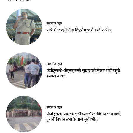
हेल्थ
हेल्थ
व्रत के लिए घर पर तैयार
बारिश में घर पर लगाएं 6
करें शुद्ध फलाहारी आटा
सब्जियों के पौधे, कम
मेहनत में मिलेगी भरपूर
Birsa Bhumi Live
-
August 10, 2026
पैदावार
Birsa Bhumi Live
-
August 10, 2026
खेल
डीपीएल में सेंट्रल दिल्ली
किंग्स की रोमांचक जीत
Birsa Bhumi Live
-
August 10, 2026