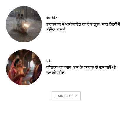
नवीनतम लेख
झारखंड न्यूज़
रांची में छात्रों से शांतिपूर्ण प्रदर्शन की अपील
झारखंड न्यूज़
जेपीएससी-जेएसएससी सुधार को लेकर रांची पहुंचे
हजारों छात्र
झारखंड न्यूज़
जेपीएससी-जेएसएससी छात्रों का विधानसभा मार्च,
पुरानी विधानसभा के पास जुटी भीड़