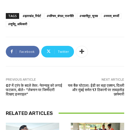
TAGS
#झारखंड_रिपोर्ट
#पश्चिम_बंगाल_राजनीति
#भवानीपुर_चुनाव
#ममता_बनर्जी
#शुभेंदु_अधिकारी
Facebook
Twitter
PREVIOUS ARTICLE
NEXT ARTICLE
G7 में ट्रंप के बदले तेवर: नेतन्याहू को लगाई
यस बैंक घोटाला: ईडी का बड़ा एक्शन, दिल्ली
फटकार, बोले- “लेबनान पर जिम्मेदारी
और मुंबई समेत 17 ठिकानों पर ताबड़तोड़
दिखाए इजराइल”
छापेमारी
RELATED ARTICLES