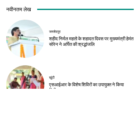
नवीनतम लेख
जमशेदपुर
शहीद निर्मल महतो के शहादत दिवस पर मुख्यमंत्री हेमंत
सोरेन ने अर्पित की श्रद्धांजलि
खूंटी
एसआईआर के विशेष शिविरों का उपायुक्त ने किया
निरीक्षण
झारखंड न्यूज़
झारखंड आदिवासी महोत्सव 2026 के लिए मोरहाबादी
मैदान तैयार