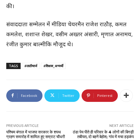
की।
संवाददाता सम्मेलन में मीडिया चेयरमैन राजेश राठौड़, कमल
कमलेश, शशान्त शेखर, वसीम अख्तर अंसारी, मृणाल अनामय,
रंजीत कुमार बाल्मीकि मौजूद थे।
TAGS
#लाठीचार्ज
#शिक्षक_अभ्यर्थी
Facebook
Twitter
Pinterest
PREVIOUS ARTICLE
NEXT ARTICLE
पश्चिम बंगाल में भाजपा सरकार के शपथ
ठंडा पेय पीते ही परिवार के 4 लोगों की बिगड़ी
ग्रहण समारोह में शामिल हुए सम्राट चौधरी
तबीयत, दो बहनें बेहोश; गांव में मचा हड़कंप