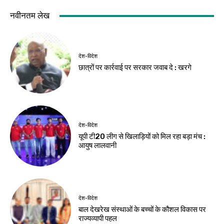
झारखंड न्यूज़
झारखंड न्यूज़
मांगें नहीं मानी गईं तो
जेपीएससी मुद्दे पर
देशभर के युवा झारखंड
विधानसभा परिसर में
आएंगे : महेंद्र मंडल
एनडीए का प्रदर्शन
Birsa Bhumi Live
-
Birsa Bhumi Live
-
August 6, 2026
August 6, 2026
झारखंड न्यूज़
विधानसभा सत्र शुरू,
अध्यक्ष का स्वागत