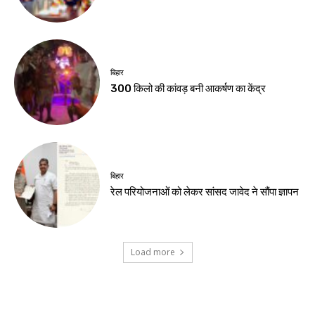
Birsa Bhumi Live
-
August 6, 2026
नवीनतम लेख
देश-विदेश
छात्रों पर कार्रवाई पर सरकार जवाब दे : खरगे
देश-विदेश
यूपी टी20 लीग से खिलाड़ियों को मिल रहा बड़ा मंच :
आयुष लालवानी
देश-विदेश