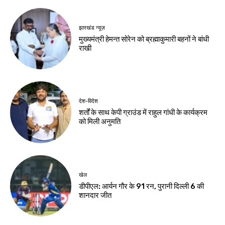
देश-विदेश
राष्ट्रीय हथकरघा दिवस
पर प्रधानमंत्री ने बुनकरों
को दी शुभकामनाएं
Birsa Bhumi Live
-
August 7, 2026
नवीनतम लेख
झारखंड न्यूज़
वन विभाग और चैंबर मिलकर चलाएंगे हरित अभियान