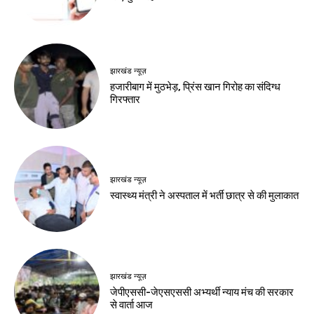
देश-विदेश
रूस से तेल खरीदने वाले
देशों पर अमेरिकी दबाव
बढ़ा
Birsa Bhumi Live
-
August 8, 2026
नवीनतम लेख
बाजार
550 रुपये में 3 महीने, 2000 रुपये में सालभर
मनोरंजन, जियो ने बढ़ाया OTT-Pass का दायरा