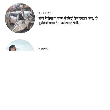
झारखंड न्यूज़
रांची में सेना के वाहन से भिड़ी तेज रफ्तार कार, दो
युवतियों समेत तीन की हालत गंभीर
जमशेदपुर
शहीद निर्मल महतो के शहादत दिवस पर मुख्यमंत्री हेमंत
सोरेन ने अर्पित की श्रद्धांजलि
खूंटी
एसआईआर के विशेष शिविरों का उपायुक्त ने किया
निरीक्षण