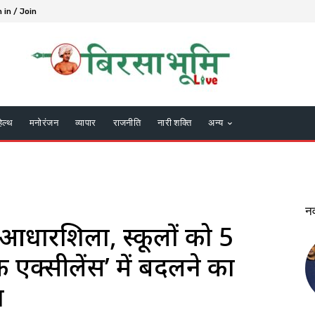
 in / Join
हेल्थ
मनोरंजन
व्यापार
राजनीति
नारी शक्ति
अन्य
न
ी आधारशिला, स्कूलों को 5
एक्सीलेंस’ में बदलने का
न