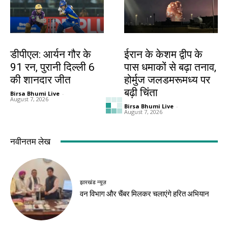
खेल
देश-विदेश
डीपीएल: आर्यन गौर के
ईरान के केशम द्वीप के
91 रन, पुरानी दिल्ली 6
पास धमाकों से बढ़ा तनाव,
की शानदार जीत
होर्मुज जलडमरूमध्य पर
बढ़ी चिंता
Birsa Bhumi Live
-
August 7, 2026
Birsa Bhumi Live
-
August 7, 2026
देश-विदेश
देश-विदेश
प्रधानमंत्री मोदी ने साझा
छिंदवाड़ा से आज शुरू
किया सुभाषित, सज्जन
होगा मुख्यमंत्री जन-
व्यक्ति की तुलना चंद्रमा
विश्वास अभियान