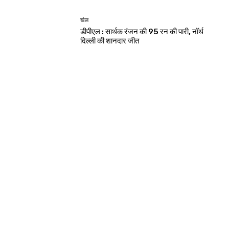
देश-विदेश
शेख हसीना के लाइव प्रसारण पर भारत से नाराज हुआ
बांग्लादेश
देश-विदेश
सर्राफा कारोबारी को गोली मार 30 किलो चांदी और
सोने के गहने लूटे
देश-विदेश
चाइल्ड पीजीआई के पार्क में खेलते समय बच्चे को लगा
करंट, हालत गंभीर