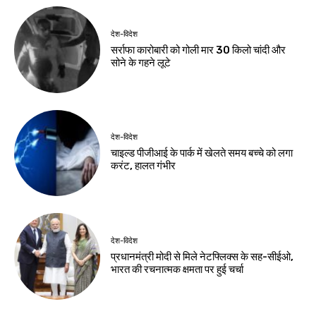
का सुभाषितम्
Birsa Bhumi Live
-
August 6, 2026
Birsa Bhumi Live
-
August 6, 2026
झारखंड न्यूज़
ऑपरेशन सफाया में पुलिस
की बड़ी कार्रवाई, दो देशी
कट्टे और चोरी की बाइक
बरामद
Birsa Bhumi Live
-
August 5, 2026
नवीनतम लेख