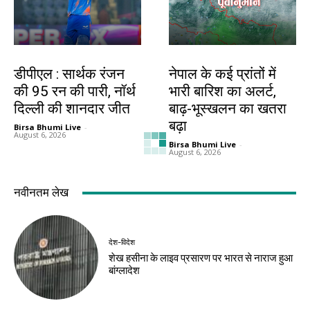
खेल
देश-विदेश
डीपीएल : सार्थक रंजन
नेपाल के कई प्रांतों में
की 95 रन की पारी, नॉर्थ
भारी बारिश का अलर्ट,
दिल्ली की शानदार जीत
बाढ़-भूस्खलन का खतरा
बढ़ा
Birsa Bhumi Live
-
August 6, 2026
Birsa Bhumi Live
-
August 6, 2026
देश-विदेश
देश-विदेश
धरती माता की सेवा का
ब्रिक्स संस्कृति बैठक में
संकल्प, प्रधानमंत्री मोदी
आज घोषणापत्र के मसौदे
ने साझा किया अथर्ववेद
पर होगी चर्चा