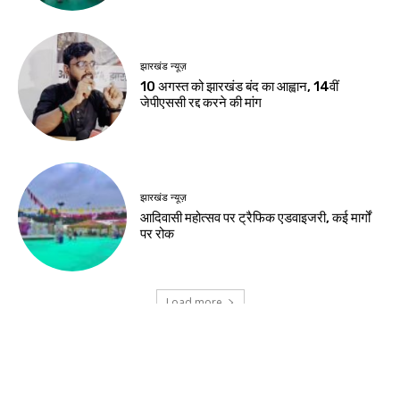
Birsa Bhumi Live
-
August 8, 2026
नवीनतम लेख
जमशेदपुर
शहीद निर्मल महतो के शहादत दिवस पर मुख्यमंत्री हेमंत
सोरेन ने अर्पित की श्रद्धांजलि
खूंटी
एसआईआर के विशेष शिविरों का उपायुक्त ने किया
निरीक्षण