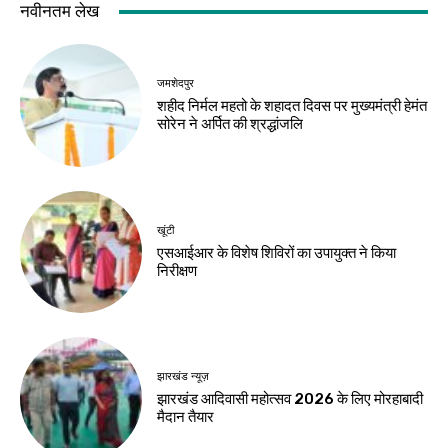
झारखंड न्यूज़
करियर
10 अगस्त को विधानसभा
मर्चेंट नेवी में कैसे बनाएं
घेराव, छात्रों से रांची
करियर, कौन-सी पढ़ाई
पहुंचने की अपील
जरूरी और कितनी मिलती
है सैलरी?
Birsa Bhumi Live
-
August 8, 2026
Birsa Bhumi Live
-
August 8, 2026
करियर
एआई में करियर बनाना है
तो ये 5 कोर्स हो सकते हैं
बेहतर विकल्प